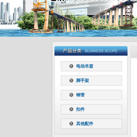
电动吊篮
脚手架
钢管
扣件
其他配件