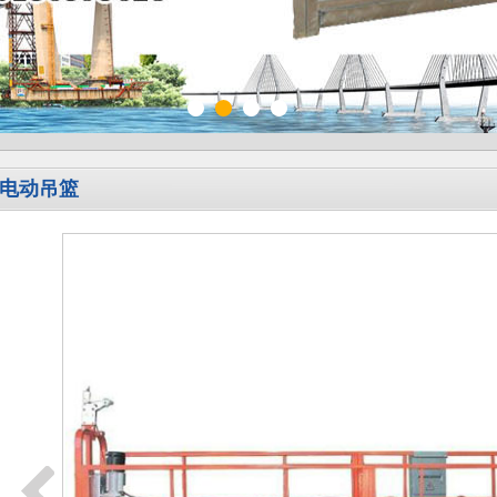
1
2
3
4
电动吊篮