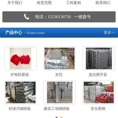
关于我们
租赁范围
工程案例
联系我们
电话：15236130750 一键拨号
产品中心
更多>>
/ Product center
护角防磨器
支托
盘扣脚手架
轻便式钢跳板
建筑工地钢踏板脚手架
安全爬梯