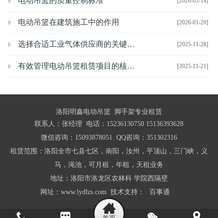
电动吊篮的质量控制标准
[2026-03-14]
电动吊篮在建筑施工中的作用
[2026-01-20]
选择合适工业气体供应商的关键考虑因素
[2025-11-28]
有效管理电动吊篮租赁项目的核心策略
[2025-11-21]
洛阳明鑫电动吊篮 脚手架专业租赁
联系人：张经理 电话：15236130750 15136393628
微信咨询：15093878051 QQ咨询：351302316
租赁范围：洛阳全市七县七区，南阳，汝州，平顶山，三门峡，义
马，渑池，可月租，年租，天租业务
地址：洛阳市洛龙区农林科 学院西隔壁
网址：www.lydlzs.com 技术支持：
百事通