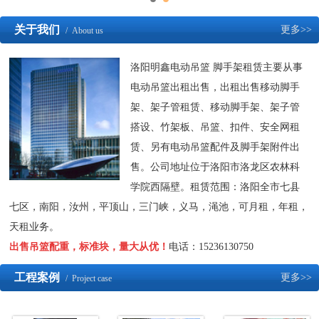
关于我们
更多>>
/ About us
洛阳明鑫电动吊篮 脚手架租赁主要从事
电动吊篮出租出售，出租出售移动脚手
架、架子管租赁、移动脚手架、架子管
搭设、竹架板、吊篮、扣件、安全网租
赁、另有电动吊篮配件及脚手架附件出
售。公司地址位于洛阳市洛龙区农林科
学院西隔壁。租赁范围：洛阳全市七县
七区，南阳，汝州，平顶山，三门峡，义马，渑池，可月租，年租，
天租业务。
出售吊篮配重，标准块，量大从优！
电话：15236130750
工程案例
更多>>
/ Project case