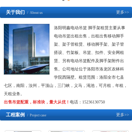
关于我们
更多>>
/ About us
洛阳明鑫电动吊篮 脚手架租赁主要从事
电动吊篮出租出售，出租出售移动脚手
架、架子管租赁、移动脚手架、架子管
搭设、竹架板、吊篮、扣件、安全网租
赁、另有电动吊篮配件及脚手架附件出
售。公司地址位于洛阳市洛龙区农林科
学院西隔壁。租赁范围：洛阳全市七县
七区，南阳，汝州，平顶山，三门峡，义马，渑池，可月租，年租，
天租业务。
出售吊篮配重，标准块，量大从优！
电话：15236130750
工程案例
更多>>
/ Project case