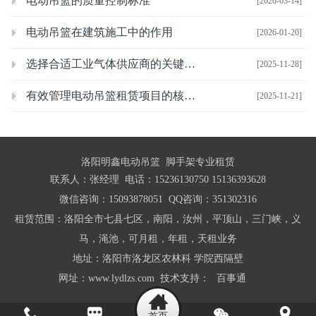
电动吊篮的质量控制标准
[2026-03-14]
电动吊篮在建筑施工中的作用
[2026-01-20]
选择合适工业气体供应商的关键考虑因素
[2025-11-28]
有效管理电动吊篮租赁项目的核心策略
[2025-11-21]
洛阳明鑫电动吊篮 脚手架专业租赁
联系人：张经理 电话：15236130750 15136393628
微信咨询：15093878051 QQ咨询：351302316
租赁范围：洛阳全市七县七区，南阳，汝州，平顶山，三门峡，义
马，渑池，可月租，年租，天租业务
地址：洛阳市洛龙区农林科 学院西隔壁
网址：www.lydlzs.com 技术支持：
百事通