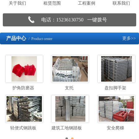
关于我们
租赁范围
工程案例
联系我们
电话：15236130750 一键拨号
产品中心
更多>>
/ Product center
护角防磨器
支托
盘扣脚手架
轻便式钢跳板
建筑工地钢踏板脚手架
安全爬梯