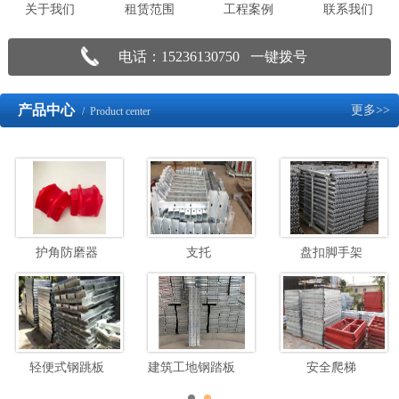
关于我们
租赁范围
工程案例
联系我们
电话：15236130750 一键拨号
产品中心
更多>>
/ Product center
护角防磨器
支托
盘扣脚手架
轻便式钢跳板
建筑工地钢踏板脚手架
安全爬梯