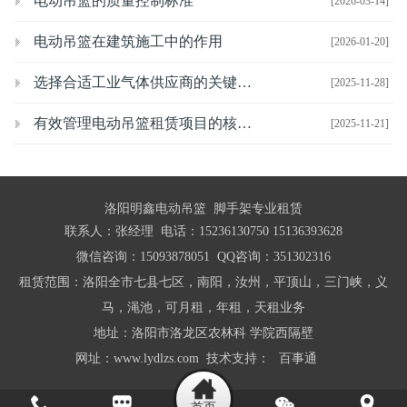
电动吊篮的质量控制标准
[2026-03-14]
电动吊篮在建筑施工中的作用
[2026-01-20]
选择合适工业气体供应商的关键考虑因素
[2025-11-28]
有效管理电动吊篮租赁项目的核心策略
[2025-11-21]
洛阳明鑫电动吊篮 脚手架专业租赁
联系人：张经理 电话：15236130750 15136393628
微信咨询：15093878051 QQ咨询：351302316
租赁范围：洛阳全市七县七区，南阳，汝州，平顶山，三门峡，义
马，渑池，可月租，年租，天租业务
地址：洛阳市洛龙区农林科 学院西隔壁
网址：www.lydlzs.com 技术支持：
百事通