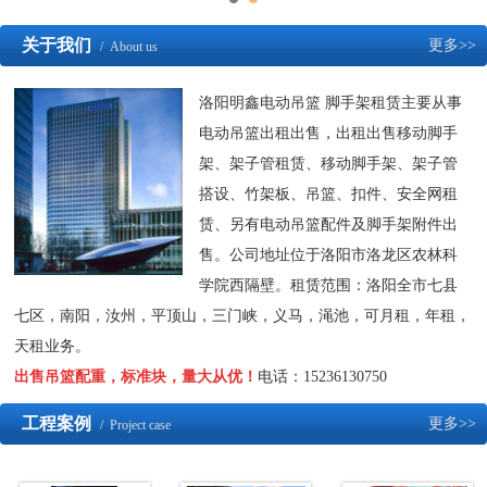
关于我们
更多>>
/ About us
洛阳明鑫电动吊篮 脚手架租赁主要从事
电动吊篮出租出售，出租出售移动脚手
架、架子管租赁、移动脚手架、架子管
搭设、竹架板、吊篮、扣件、安全网租
赁、另有电动吊篮配件及脚手架附件出
售。公司地址位于洛阳市洛龙区农林科
学院西隔壁。租赁范围：洛阳全市七县
七区，南阳，汝州，平顶山，三门峡，义马，渑池，可月租，年租，
天租业务。
出售吊篮配重，标准块，量大从优！
电话：15236130750
工程案例
更多>>
/ Project case