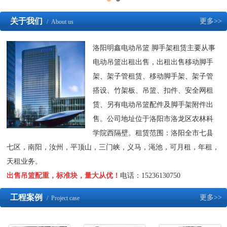
关于我们
更多>>
/ About us
洛阳明鑫电动吊篮 脚手架租赁主要从事
电动吊篮出租出售，出租出售移动脚手
架、架子管租赁、移动脚手架、架子管
搭设、竹架板、吊篮、扣件、安全网租
赁、另有电动吊篮配件及脚手架附件出
售。公司地址位于洛阳市洛龙区农林科
学院西隔壁。租赁范围：洛阳全市七县
七区，南阳，汝州，平顶山，三门峡，义马，渑池，可月租，年租，
天租业务。
出售吊篮配重，标准块，量大从优！
电话：15236130750
工程案例
更多>>
/ Project case