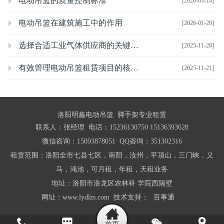
电动吊篮的质量控制标准
[2026-03-14]
电动吊篮在建筑施工中的作用
[2026-01-20]
选择合适工业气体供应商的关键考虑因素
[2025-11-28]
有效管理电动吊篮租赁项目的核心策略
[2025-11-21]
洛阳明鑫电动吊篮 脚手架专业租赁
联系人：张经理 电话：15236130750 15136393628
微信咨询：15093878051 QQ咨询：351302316
租赁范围：洛阳全市七县七区，南阳，汝州，平顶山，三门峡，义
马，渑池，可月租，年租，天租业务
地址：洛阳市洛龙区农林科 学院西隔壁
网址：www.lydlzs.com 技术支持：
百事通