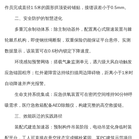
作员完成直径1.5米的圆形拱顶瓷砖铺贴，接缝误差小于0.5mm。
二、安全防护的智慧进化
多重冗余制动体系：除主制动器外，配置离心式限速装置与棘
轮棘爪机构，即使钢丝绳断裂，双重保险仍能保证平台悬停。实测
数据显示，该装置可在0.6秒内锁定下降速度。
环境感知预警网络：搭载气象监测单元，遇六级大风自动触发
应急锚固程序；红外避障雷达持续扫描周边障碍物，距离小于1米时
自动降速并声光报警。
生命支持系统集成：应急供氧装置可在密闭空间维持90分钟呼
吸需求，医疗急救箱配备AED除颤仪，构建完整的高空救援链。
三、效能跃迁的实践路径
装配式建造加速器：预制构件吊装阶段，电动吊篮化身临时装
配平台，工人可直接在悬空状态完成螺栓紧固。某PC建筑示范项目