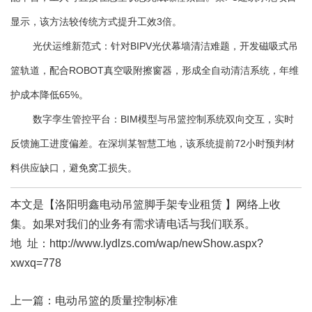
显示，该方法较传统方式提升工效3倍。
光伏运维新范式：针对BIPV光伏幕墙清洁难题，开发磁吸式吊
篮轨道，配合ROBOT真空吸附擦窗器，形成全自动清洁系统，年维
护成本降低65%。
数字孪生管控平台：BIM模型与吊篮控制系统双向交互，实时
反馈施工进度偏差。在深圳某智慧工地，该系统提前72小时预判材
料供应缺口，避免窝工损失。
本文是【洛阳明鑫电动吊篮脚手架专业租赁 】网络上收
集。如果对我们的业务有需求请电话与我们联系。
地 址：http://www.lydlzs.com/wap/newShow.aspx?
xwxq=778
上一篇：电动吊篮的质量控制标准