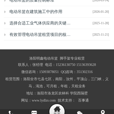
电动吊篮的质量控制标准
[2026-03-14]
电动吊篮在建筑施工中的作用
[2026-01-20]
选择合适工业气体供应商的关键考虑因素
[2025-11-28]
有效管理电动吊篮租赁项目的核心策略
[2025-11-21]
洛阳明鑫电动吊篮 脚手架专业租赁
联系人：张经理 电话：15236130750 15136393628
微信咨询：15093878051 QQ咨询：351302316
租赁范围：洛阳全市七县七区，南阳，汝州，平顶山，三门峡，义
马，渑池，可月租，年租，天租业务
地址：洛阳市洛龙区农林科 学院西隔壁
网址：www.lydlzs.com 技术支持：
百事通