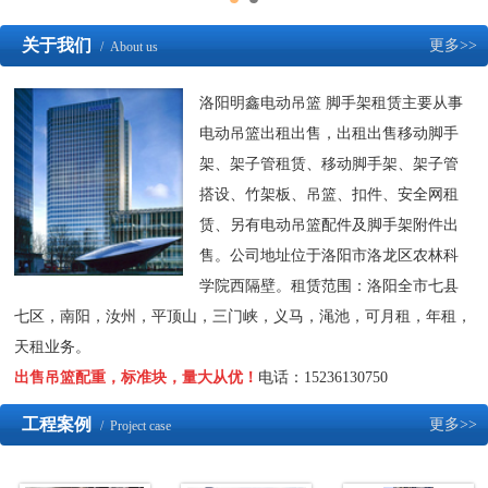
关于我们
更多>>
/ About us
洛阳明鑫电动吊篮 脚手架租赁主要从事
电动吊篮出租出售，出租出售移动脚手
架、架子管租赁、移动脚手架、架子管
搭设、竹架板、吊篮、扣件、安全网租
赁、另有电动吊篮配件及脚手架附件出
售。公司地址位于洛阳市洛龙区农林科
学院西隔壁。租赁范围：洛阳全市七县
七区，南阳，汝州，平顶山，三门峡，义马，渑池，可月租，年租，
天租业务。
出售吊篮配重，标准块，量大从优！
电话：15236130750
工程案例
更多>>
/ Project case