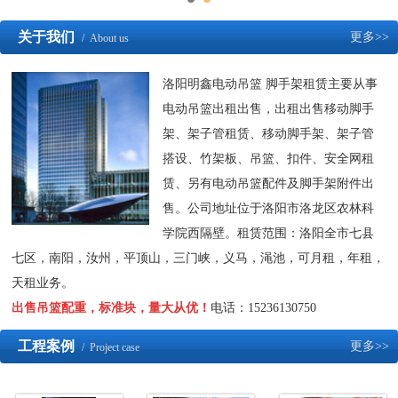
关于我们
更多>>
/ About us
洛阳明鑫电动吊篮 脚手架租赁主要从事
电动吊篮出租出售，出租出售移动脚手
架、架子管租赁、移动脚手架、架子管
搭设、竹架板、吊篮、扣件、安全网租
赁、另有电动吊篮配件及脚手架附件出
售。公司地址位于洛阳市洛龙区农林科
学院西隔壁。租赁范围：洛阳全市七县
七区，南阳，汝州，平顶山，三门峡，义马，渑池，可月租，年租，
天租业务。
出售吊篮配重，标准块，量大从优！
电话：15236130750
工程案例
更多>>
/ Project case