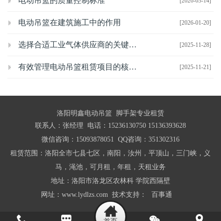
电动吊篮的质量控制标准
[2026-03-14]
电动吊篮在建筑施工中的作用
[2026-01-20]
选择合适工业气体供应商的关键考虑因素
[2025-11-28]
有效管理电动吊篮租赁项目的核心策略
[2025-11-21]
洛阳明鑫电动吊篮 脚手架专业租赁
联系人：张经理 电话：15236130750 15136393628
微信咨询：15093878051 QQ咨询：351302316
租赁范围：洛阳全市七县七区，南阳，汝州，平顶山，三门峡，义
马，渑池，可月租，年租，天租业务
地址：洛阳市洛龙区农林科 学院西隔壁
网址：www.lydlzs.com 技术支持：
百事通