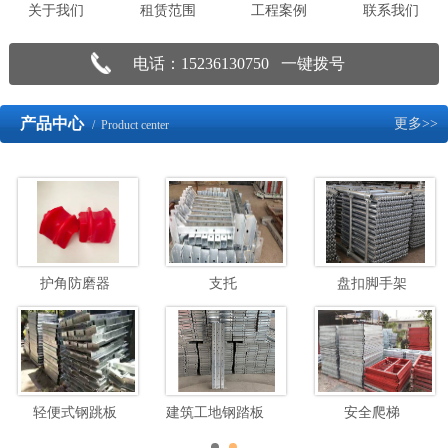
关于我们
租赁范围
工程案例
联系我们
电话：15236130750 一键拨号
产品中心
更多>>
/ Product center
护角防磨器
支托
盘扣脚手架
轻便式钢跳板
建筑工地钢踏板脚手架
安全爬梯