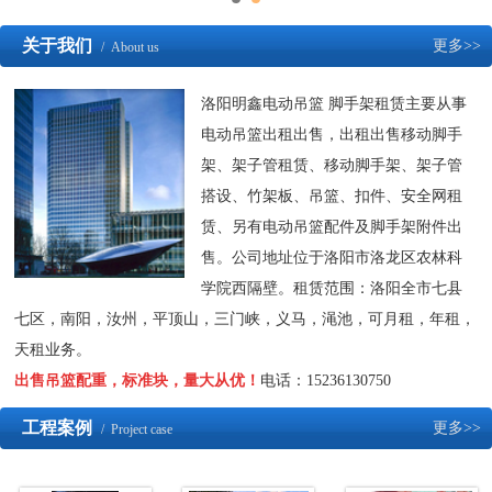
关于我们
更多>>
/ About us
洛阳明鑫电动吊篮 脚手架租赁主要从事
电动吊篮出租出售，出租出售移动脚手
架、架子管租赁、移动脚手架、架子管
搭设、竹架板、吊篮、扣件、安全网租
赁、另有电动吊篮配件及脚手架附件出
售。公司地址位于洛阳市洛龙区农林科
学院西隔壁。租赁范围：洛阳全市七县
七区，南阳，汝州，平顶山，三门峡，义马，渑池，可月租，年租，
天租业务。
出售吊篮配重，标准块，量大从优！
电话：15236130750
工程案例
更多>>
/ Project case