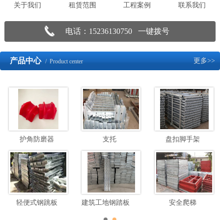
关于我们
租赁范围
工程案例
联系我们
电话：15236130750 一键拨号
产品中心
更多>>
/ Product center
护角防磨器
支托
盘扣脚手架
轻便式钢跳板
建筑工地钢踏板脚手架
安全爬梯