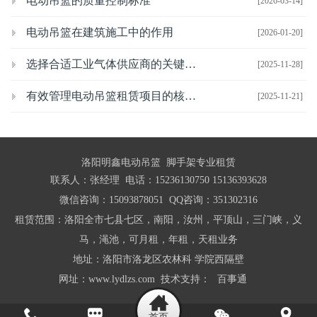
电动吊篮的质量控制标准
[2026-03-14]
电动吊篮在建筑施工中的作用
[2026-01-20]
选择合适工业气体供应商的关键考虑因素
[2025-11-28]
有效管理电动吊篮租赁项目的核心策略
[2025-11-21]
洛阳明鑫电动吊篮 脚手架专业租赁
联系人：张经理 电话：15236130750 15136393628
微信咨询：15093878051 QQ咨询：351302316
租赁范围：洛阳全市七县七区，南阳，汝州，平顶山，三门峡，义
马，渑池，可月租，年租，天租业务
地址：洛阳市洛龙区农林科 学院西隔壁
网址：www.lydlzs.com 技术支持：
百事通