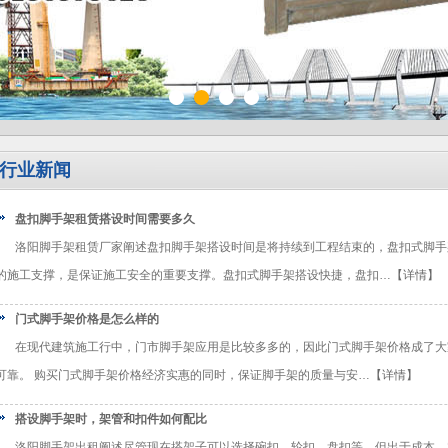
1
2
3
4
行业新闻
盘扣脚手架租赁搭设时间需要多久
洛阳脚手架租赁厂家阐述盘扣脚手架搭设时间是将持续到工程结束的，盘扣式脚手
的施工支撑，是保证施工安全的重要支撑。盘扣式脚手架搭设快捷，盘扣…
【详情】
门式脚手架价格是怎么样的
在现代建筑施工行中，门市脚手架应用是比较多多的，因此门式脚手架价格成了大
可靠。 购买门式脚手架价格经济实惠的同时，保证脚手架的质量与安…
【详情】
搭设脚手架时，架管和扣件如何配比
洛阳脚手架出租阐述尽管现在搭架子可以选择碗扣、轮扣、盘扣等，但出于成本、