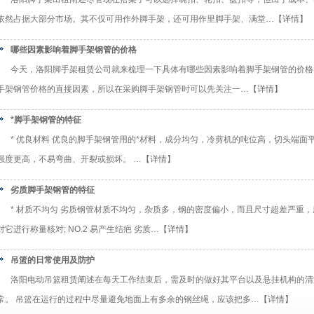
依然占据大部分市场。其不仅可用作外脚手架，还可用作里脚手架、满堂…
【详情】
哪些因素影响着脚手架钢管的价格
今天，洛阳脚手架租赁公司就来梳理一下具体有哪些因素影响着脚手架钢管的价格。
手架钢管价格的直接因素，所以在采购脚手架钢管时可以先关注一…
【详情】
*脚手架钢管的特征
* 优良材料 优良的脚手架钢管用的*材料，成分均匀，冷剪机的吨位高，切头端面平滑
强度更高，不易弯曲、开裂或损坏。 …
【详情】
劣质脚手架钢管的特征
* 材质不均匀 劣质钢管材质不均匀，杂质多，钢的密度偏小，而且尺寸超差严重
对它进行称量核对; NO.2 易产生结疤 劣质…
【详情】
吊篮的日常使用及防护
洛阳电动吊篮租赁阐述在每天工作结束后，需及时的做好其平台以及悬挂机构的清
常。 吊篮在运行的过程中尽量避免地面上有多余的钢丝绳，应该把多…
【详情】