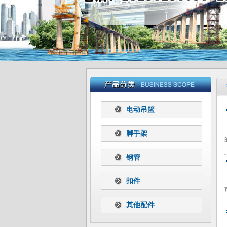
电动吊篮
脚手架
钢管
扣件
其他配件