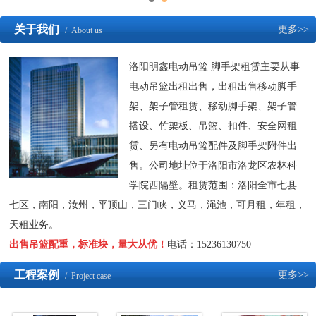
关于我们
更多>>
/ About us
洛阳明鑫电动吊篮 脚手架租赁主要从事
电动吊篮出租出售，出租出售移动脚手
架、架子管租赁、移动脚手架、架子管
搭设、竹架板、吊篮、扣件、安全网租
赁、另有电动吊篮配件及脚手架附件出
售。公司地址位于洛阳市洛龙区农林科
学院西隔壁。租赁范围：洛阳全市七县
七区，南阳，汝州，平顶山，三门峡，义马，渑池，可月租，年租，
天租业务。
出售吊篮配重，标准块，量大从优！
电话：15236130750
工程案例
更多>>
/ Project case