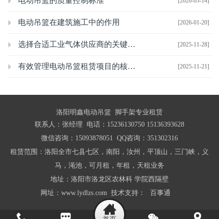
电动吊篮的质量控制标准
[2026-03-14]
电动吊篮在建筑施工中的作用
[2026-01-20]
选择合适工业气体供应商的关键考虑因素
[2025-11-28]
有效管理电动吊篮租赁项目的核心策略
[2025-11-21]
洛阳明鑫电动吊篮 脚手架专业租赁
联系人：张经理 电话：15236130750 15136393628
微信咨询：15093878051 QQ咨询：351302316
租赁范围：洛阳全市七县七区，南阳，汝州，平顶山，三门峡，义
马，渑池，可月租，年租，天租业务
地址：洛阳市洛龙区农林科 学院西隔壁
网址：www.lydlzs.com 技术支持：
百事通